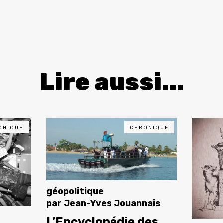
Lire aussi...
ONIQUE
CHRONIQUE
géopolitique
par
Jean-Yves Jouannais
L’Encyclopédie des