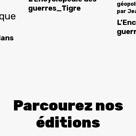
géopol
guerres_Tigre
par
Je
ique
L’Enc
guer
dans
Parcourez nos
éditions