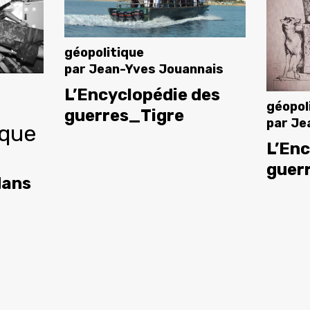
géopolitique
par
Jean-Yves Jouannais
L’Encyclopédie des
géopol
guerres_Tigre
par
Je
ique
L’Enc
guer
dans