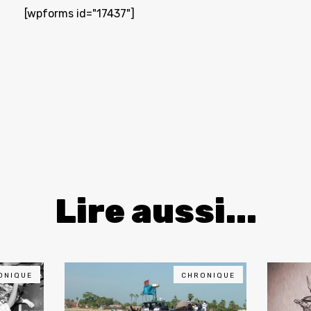
[wpforms id="17437"]
Lire aussi...
ONIQUE
CHRONIQUE