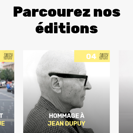
Parcourez nos
éditions
04
T
HOMMAGE À
UE
JEAN DUPUY