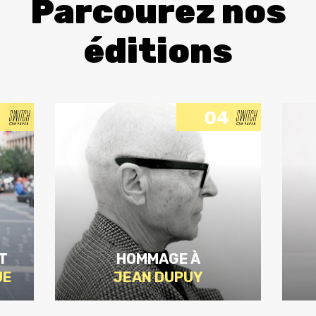
Parcourez nos
éditions
04
T
HOMMAGE À
UE
JEAN DUPUY