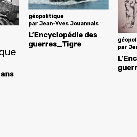
géopolitique
par
Jean-Yves Jouannais
L’Encyclopédie des
géopol
guerres_Tigre
par
Je
ique
L’Enc
guer
dans