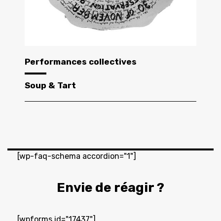
Performances collectives
Soup & Tart
[wp-faq-schema accordion="1"]
Envie de réagir ?
[wpforms id="17437"]