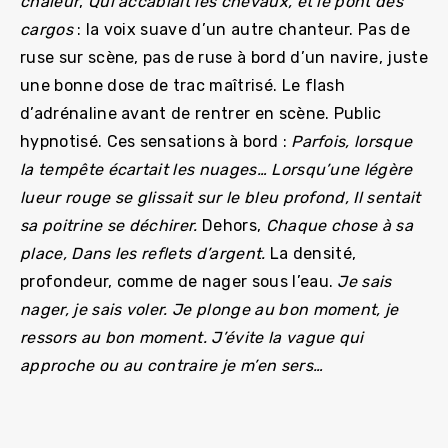
chaleur
,
Qui accablait les chevaux, et le pont des
cargos
: la voix suave d’un autre chanteur. Pas de
ruse sur scène, pas de ruse à bord d’un navire, juste
une bonne dose de trac maîtrisé. Le flash
d’adrénaline avant de rentrer en scène. Public
hypnotisé. Ces sensations à bord :
Parfois, lorsque
la tempête écartait les nuages…
Lorsqu’une légère
lueur rouge se glissait sur le bleu profond,
Il sentait
sa poitrine se déchirer.
Dehors,
Chaque chose à sa
place, Dans les reflets d’argent.
La densité,
profondeur, comme de nager sous l’eau.
Je sais
nager, je sais voler.
Je plonge au bon moment, je
ressors au bon moment.
J’évite la vague qui
approche ou au contraire je m’en sers…