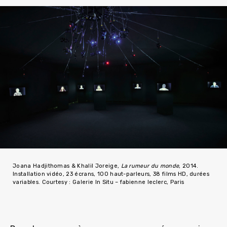
Joana Hadjithomas & Khalil Joreige,
La rumeur du monde
, 2014.
Installation vidéo, 23 écrans, 100 haut-parleurs, 38 films HD, durées
variables. Courtesy : Galerie In Situ – fabienne leclerc, Paris