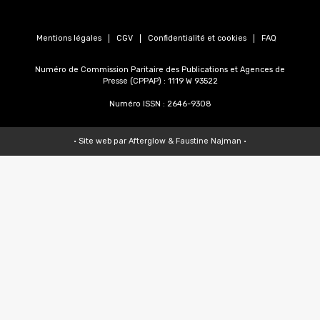
Mentions légales
CGV
Confidentialité et cookies
FAQ
Numéro de Commission Paritaire des Publications et Agences de
Presse (CPPAP) : 1119 W 93522
Numéro ISSN : 2646-9308
• Site web par
Afterglow
&
Faustine Najman
•