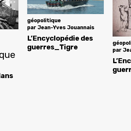
géopolitique
par
Jean-Yves Jouannais
L’Encyclopédie des
géopol
guerres_Tigre
par
Je
ique
L’Enc
guer
dans