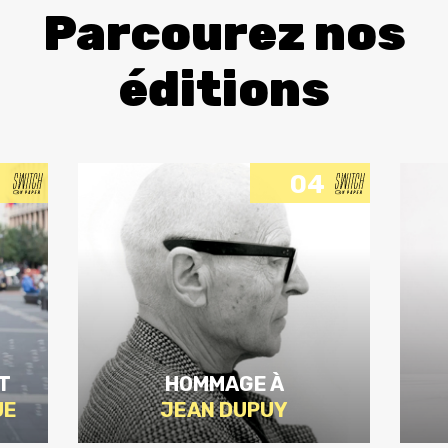
Parcourez nos
éditions
04
T
HOMMAGE À
UE
JEAN DUPUY