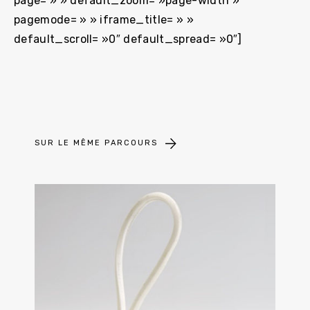
page= » » default_zoom= »page-width »
pagemode= » » iframe_title= » »
default_scroll= »0″ default_spread= »0″]
SUR LE MÊME PARCOURS