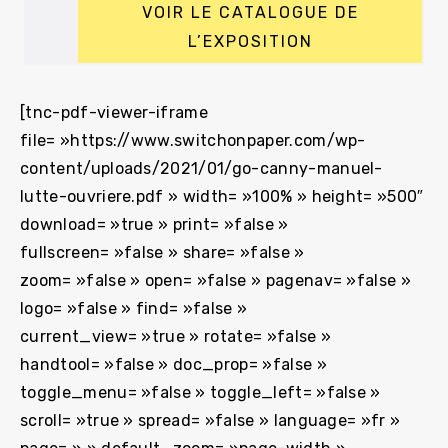
VOIR LE CATALOGUE DE
L’EXPOSITION
CATALOGUE DE L’EXPOSITION GO CANNY!
[tnc-pdf-viewer-iframe
file= »https://www.switchonpaper.com/wp-
content/uploads/2021/01/go-canny-manuel-
lutte-ouvriere.pdf » width= »100% » height= »500″
download= »true » print= »false »
fullscreen= »false » share= »false »
zoom= »false » open= »false » pagenav= »false »
logo= »false » find= »false »
current_view= »true » rotate= »false »
handtool= »false » doc_prop= »false »
toggle_menu= »false » toggle_left= »false »
scroll= »true » spread= »false » language= »fr »