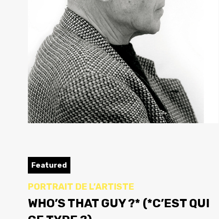
Featured
PORTRAIT DE L’ARTISTE
WHO’S THAT GUY ?* (*C’EST QUI