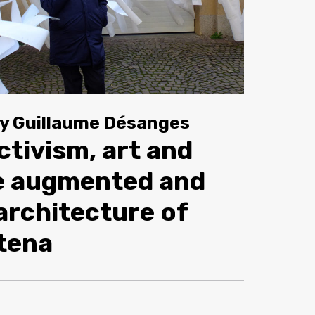
by
Guillaume Désanges
tivism, art and
he augmented and
 architecture of
tena