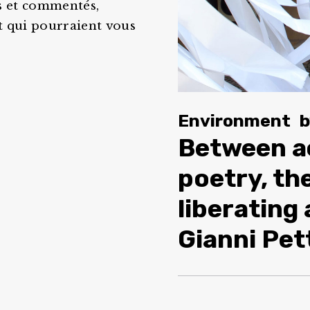
us et commentés,
t qui pourraient vous
Environment
Between ac
poetry, t
liberating
Gianni Pet