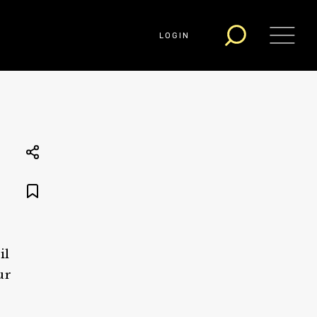
LOGIN
il
ur