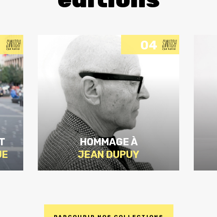
04
T
HOMMAGE À
UE
JEAN DUPUY