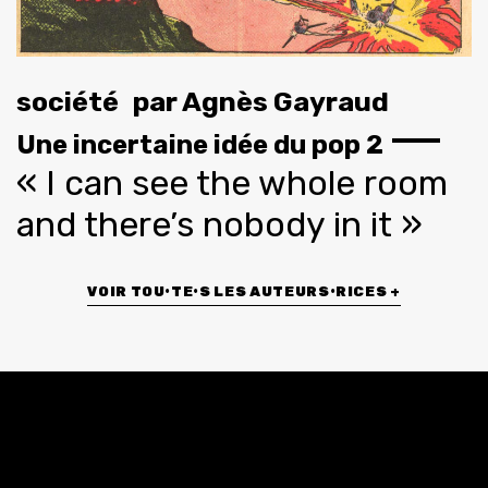
société
par
Agnès Gayraud
Une incertaine idée du pop 2
« I can see the whole room
and there’s nobody in it »
VOIR TOU•TE•S LES AUTEURS•RICES +